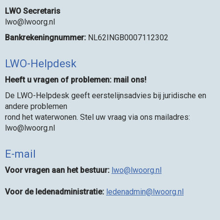
LWO Secretaris
owl
@lwoorg.nl
Bankrekeningnummer:
NL62INGB0007112302
LWO-Helpdesk
Heeft u vragen of problemen: mail ons!
De LWO-Helpdesk geeft eerstelijnsadvies bij juridische en
andere problemen
rond het waterwonen. Stel uw vraag via ons mailadres:
owl
@lwoorg.nl
E-mail
Voor vragen aan het bestuur:
owl
@lwoorg.nl
Voor de ledenadministratie:
nimdanedel
@lwoorg.nl