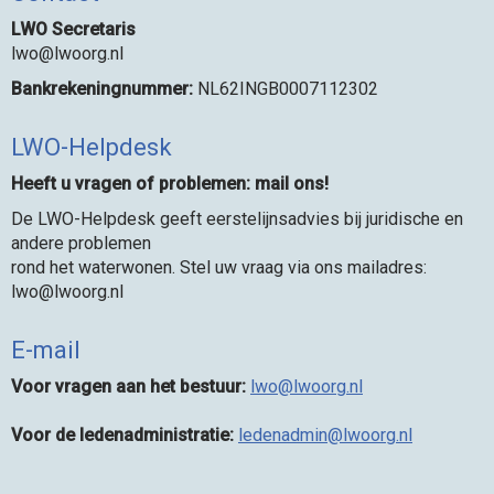
LWO Secretaris
owl
@lwoorg.nl
Bankrekeningnummer:
NL62INGB0007112302
LWO-Helpdesk
Heeft u vragen of problemen: mail ons!
De LWO-Helpdesk geeft eerstelijnsadvies bij juridische en
andere problemen
rond het waterwonen. Stel uw vraag via ons mailadres:
owl
@lwoorg.nl
E-mail
Voor vragen aan het bestuur:
owl
@lwoorg.nl
Voor de ledenadministratie:
nimdanedel
@lwoorg.nl