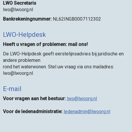
LWO Secretaris
owl
@lwoorg.nl
Bankrekeningnummer:
NL62INGB0007112302
LWO-Helpdesk
Heeft u vragen of problemen: mail ons!
De LWO-Helpdesk geeft eerstelijnsadvies bij juridische en
andere problemen
rond het waterwonen. Stel uw vraag via ons mailadres:
owl
@lwoorg.nl
E-mail
Voor vragen aan het bestuur:
owl
@lwoorg.nl
Voor de ledenadministratie:
nimdanedel
@lwoorg.nl